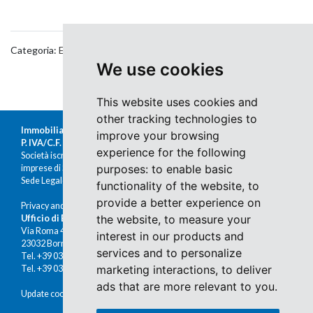
Categoria:
Eventi
,
Food & Wine
We use cookies
This website uses cookies and
other tracking technologies to
Immobiliare Moretti s.r.l.
improve your browsing
P. IVA/C.F. 00676380140
experience for the following
Società iscritta al Registro delle
purposes:
to enable basic
imprese di Sondrio al n.47430
Sede Legale: Via Nazario Sauro 1, Sondrio
functionality of the website
,
to
provide a better experience on
Privacy and cookies
the website
,
to measure your
Ufficio di Bormio
Via Roma 48
interest in our products and
23032 Bormio (SO)
services and to personalize
Tel. +39 0342 910491
marketing interactions
,
to deliver
Tel. +39 0342 902672
ads that are more relevant to you
.
Update cookies preferences