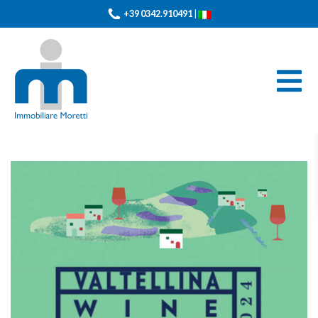
+39 0342.910491
|