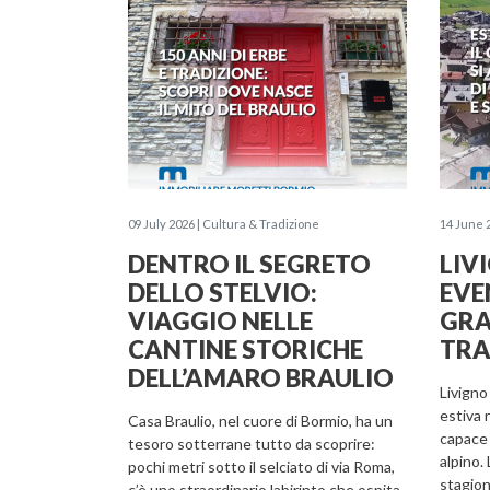
09 July 2026 | Cultura & Tradizione
14 June 
DENTRO IL SEGRETO
LIV
DELLO STELVIO:
EVE
VIAGGIO NELLE
GRA
CANTINE STORICHE
TRA
DELL’AMARO BRAULIO
Livigno
estiva 
Casa Braulio, nel cuore di Bormio, ha un
capace 
tesoro sotterrane tutto da scoprire:
alpino.
pochi metri sotto il selciato di via Roma,
stagion
c’è uno straordinario labirinto che ospita