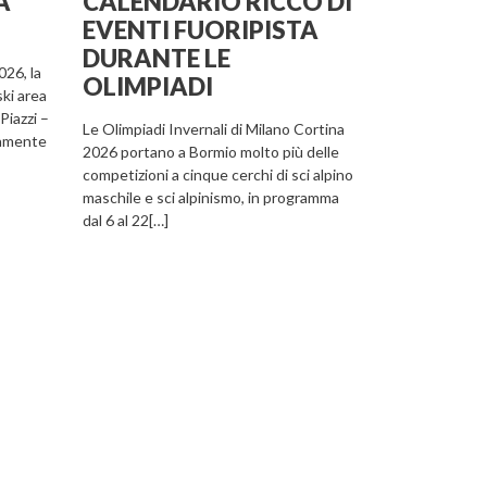
A
CALENDARIO RICCO DI
EVENTI FUORIPISTA
DURANTE LE
026, la
OLIMPIADI
ski area
Piazzi –
Le Olimpiadi Invernali di Milano Cortina
amente
2026 portano a Bormio molto più delle
competizioni a cinque cerchi di sci alpino
maschile e sci alpinismo, in programma
dal 6 al 22[…]