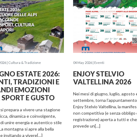
2026 | Cultura & Tradizione
04 May 2026 | Eventi
IGNO ESTATE 2026:
ENJOY STELVIO
NTI, TRADIZIONI E
VALTELLINA 2026
NDI EMOZIONI
Nei mesi di giugno, luglio, agosto 
 SPORT E GUSTO
settembre, torna l’appuntamento
Enjoy Stelvio Valtellina, la manife
 si prepara a vivere una stagione
non competitiva (e senza obbligo 
ricca, dinamica e coinvolgente,
registrazione) aperta a tutti e che
di unire energia e autentico stile
prevede un[…]
 La montagna si apre alla bella
e invitando a vivere[…]