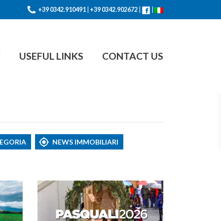
+39 0342.910491
|
+39 0342.902672
|
|
Y
USEFUL LINKS
CONTACT US
TEGORIA
NEWS IMMOBILIARI