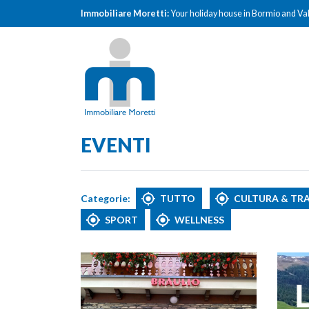
Immobiliare Moretti:
Your holiday house in Bormio and Val
EVENTI
Categorie:
TUTTO
CULTURA & TR
SPORT
WELLNESS