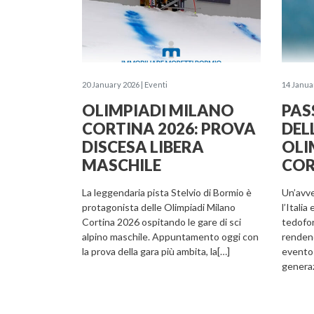
20 January 2026 | Eventi
14 Januar
OLIMPIADI MILANO
PAS
CORTINA 2026: PROVA
DEL
DISCESA LIBERA
OLI
MASCHILE
COR
La leggendaria pista Stelvio di Bormio è
Un’avve
protagonista delle Olimpiadi Milano
l’Italia
Cortina 2026 ospitando le gare di sci
tedofor
alpino maschile. Appuntamento oggi con
rendend
la prova della gara più ambita, la[…]
evento 
generaz