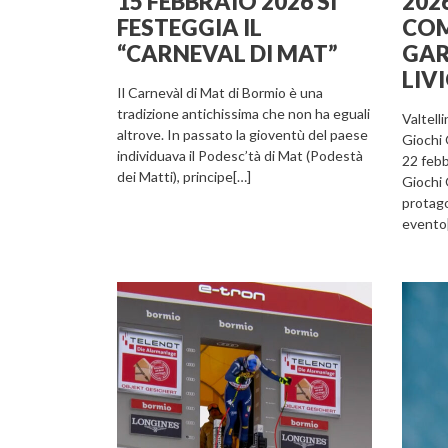
15 FEBBRAIO 2026 SI
202
FESTEGGIA IL
COM
“CARNEVAL DI MAT”
GAR
LIV
Il Carnevàl di Mat di Bormio è una
tradizione antichissima che non ha eguali
Valtelli
altrove. In passato la gioventù del paese
Giochi 
individuava il Podesc’tà di Mat (Podestà
22 febb
dei Matti), principe[…]
Giochi O
protago
evento