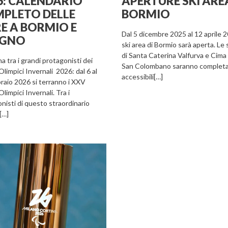
6: CALENDARIO
APERTURE SKI ARE
PLETO DELLE
BORMIO
E A BORMIO E
Dal 5 dicembre 2025 al 12 aprile 2
IGNO
ski area di Bormio sarà aperta. Le 
di Santa Caterina Valfurva e Cima 
na tra i grandi protagonisti dei
San Colombano saranno complet
Olimpici Invernali 2026: dal 6 al
accessibili[…]
raio 2026 si terranno i XXV
limpici Invernali. Tra i
nisti di questo straordinario
[…]