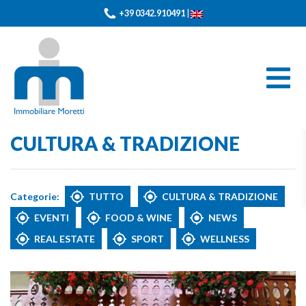
+39 0342.910491
|
CULTURA & TRADIZIONE
Categorie:
TUTTO
CULTURA & TRADIZIONE
EVENTI
FOOD & WINE
NEWS
REAL ESTATE
SPORT
WELLNESS