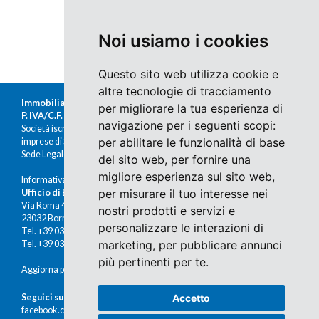
SUCCESSIVI
Noi usiamo i cookies
Questo sito web utilizza cookie e
altre tecnologie di tracciamento
Immobiliare Moretti s.r.l.
per migliorare la tua esperienza di
P. IVA/C.F. 00676380140
navigazione per i seguenti scopi:
Società iscritta al Registro delle
per abilitare le funzionalità di base
imprese di Sondrio al n.47430
Sede Legale: Via Nazario Sauro 1, Sondrio
del sito web
,
per fornire una
migliore esperienza sul sito web
,
Informativa Cookies e Privacy
per misurare il tuo interesse nei
Ufficio di Bormio
Via Roma 48
nostri prodotti e servizi e
23032 Bormio (SO)
personalizzare le interazioni di
Tel. +39 0342 910491
marketing
,
per pubblicare annunci
Tel. +39 0342 902672
più pertinenti per te
.
Aggiorna preferenze cookies
Seguici su Facebook
Accetto
facebook.com/immobiliaremoretti