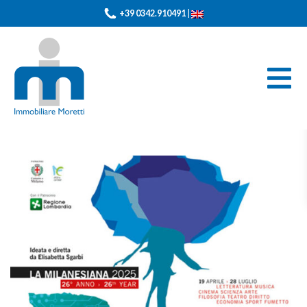
+39 0342.910491
|