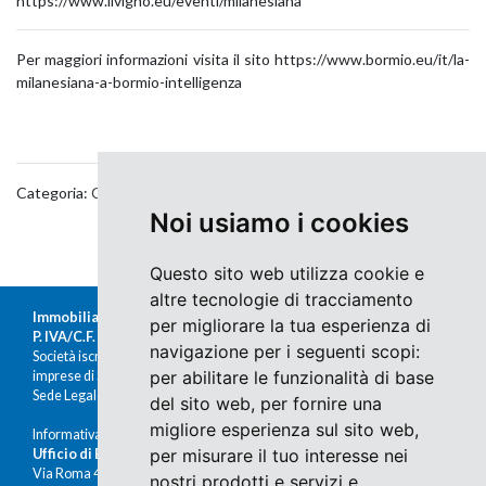
https://www.livigno.eu/eventi/milanesiana
Per maggiori informazioni visita il sito https://www.bormio.eu/it/la-
milanesiana-a-bormio-intelligenza
Categoria:
Cultura & Tradizione
,
Eventi
,
News
Noi usiamo i cookies
Questo sito web utilizza cookie e
altre tecnologie di tracciamento
Immobiliare Moretti s.r.l.
per migliorare la tua esperienza di
P. IVA/C.F. 00676380140
navigazione per i seguenti scopi:
Società iscritta al Registro delle
per abilitare le funzionalità di base
imprese di Sondrio al n.47430
Sede Legale: Via Nazario Sauro 1, Sondrio
del sito web
,
per fornire una
migliore esperienza sul sito web
,
Informativa Cookies e Privacy
per misurare il tuo interesse nei
Ufficio di Bormio
Via Roma 48
nostri prodotti e servizi e