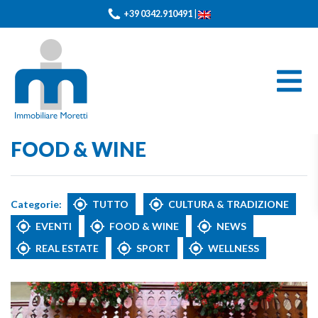
+39 0342.910491
|
FOOD & WINE
Categorie:
TUTTO
CULTURA & TRADIZIONE
EVENTI
FOOD & WINE
NEWS
REAL ESTATE
SPORT
WELLNESS