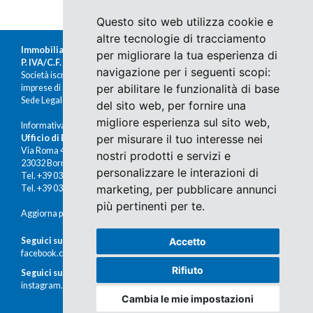
Questo sito web utilizza cookie e
altre tecnologie di tracciamento
Immobiliare Moretti s.r.l.
per migliorare la tua esperienza di
P. IVA/C.F. 00676380140
navigazione per i seguenti scopi:
Società iscritta al Registro delle
per abilitare le funzionalità di base
imprese di Sondrio al n.47430
Sede Legale: Via Nazario Sauro 1, Sondrio
del sito web
,
per fornire una
migliore esperienza sul sito web
,
Informativa Cookies e Privacy
per misurare il tuo interesse nei
Ufficio di Bormio
Via Roma 48
nostri prodotti e servizi e
23032 Bormio (SO)
personalizzare le interazioni di
Tel. +39 0342 910491
marketing
,
per pubblicare annunci
Tel. +39 0342 902672
più pertinenti per te
.
Aggiorna preferenze cookies
Seguici su Facebook
Accetto
facebook.com/immobiliaremoretti
Rifiuto
Seguici su Instagram
instagram.com/immobiliaremoretti
Cambia le mie impostazioni