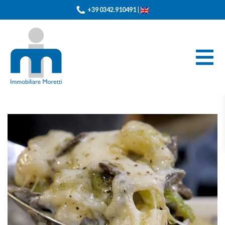
+39 0342.910491
|