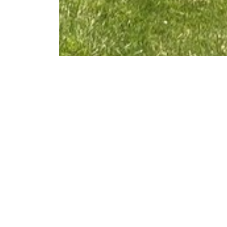
Nel Parco Nazionale dello Stelvio, sul versante orogra