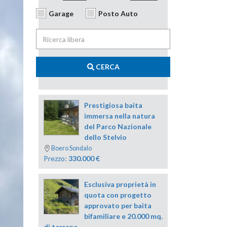
Garage
Posto Auto
CERCA
Prestigiosa baita
immersa nella natura
del Parco Nazionale
dello Stelvio
Boero Sondalo
Prezzo:
330.000
€
Esclusiva proprietà in
quota con progetto
approvato per baita
bifamiliare e 20.000 mq.
di terreno