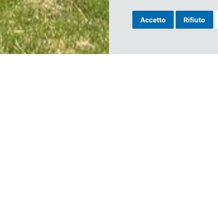
Accetto
Rifiuto
fico sinistro dell’Alta Valtellina, in località Pecedo – Monte Boero, propo