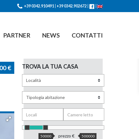
+39 0342.910491
|
+39 0342.902672
|
|
PARTNER
NEWS
CONTATTI
TROVA LA TUA CASA
000
€
prezzo €
50000
500000