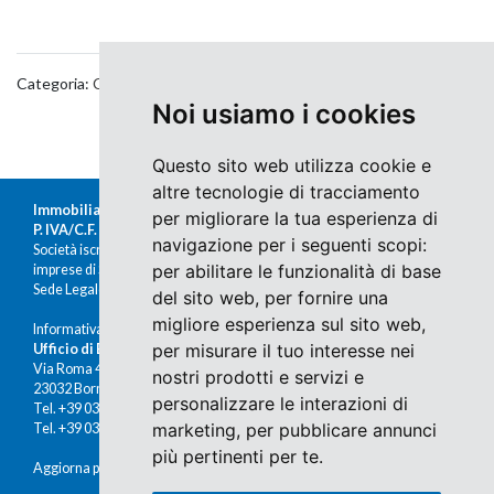
Categoria:
Cultura & Tradizione
,
Eventi
Noi usiamo i cookies
Questo sito web utilizza cookie e
altre tecnologie di tracciamento
Immobiliare Moretti s.r.l.
per migliorare la tua esperienza di
P. IVA/C.F. 00676380140
navigazione per i seguenti scopi:
Società iscritta al Registro delle
per abilitare le funzionalità di base
imprese di Sondrio al n.47430
Sede Legale: Via Nazario Sauro 1, Sondrio
del sito web
,
per fornire una
migliore esperienza sul sito web
,
Informativa Cookies e Privacy
per misurare il tuo interesse nei
Ufficio di Bormio
Via Roma 48
nostri prodotti e servizi e
23032 Bormio (SO)
personalizzare le interazioni di
Tel. +39 0342 910491
marketing
,
per pubblicare annunci
Tel. +39 0342 902672
più pertinenti per te
.
Aggiorna preferenze cookies