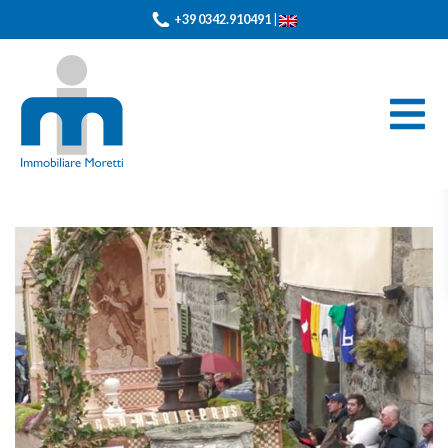
+39 0342.910491
|