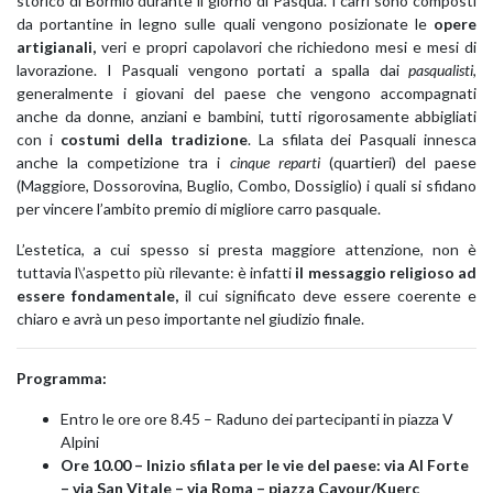
storico di Bormio durante il giorno di Pasqua. I carri sono composti
da portantine in legno sulle quali vengono posizionate le
opere
artigianali,
veri e propri capolavori che richiedono mesi e mesi di
lavorazione. I Pasquali vengono portati a spalla dai
pasqualisti
,
generalmente i giovani del paese che vengono accompagnati
anche da donne, anziani e bambini, tutti rigorosamente abbigliati
con i
costumi della tradizione
. La sfilata dei Pasquali innesca
anche la competizione tra i
cinque reparti
(quartieri) del paese
(Maggiore, Dossorovina, Buglio, Combo, Dossiglio) i quali si sfidano
per vincere l’ambito premio di migliore carro pasquale.
L’estetica, a cui spesso si presta maggiore attenzione, non è
tuttavia l\’aspetto più rilevante: è infatti
il messaggio religioso ad
essere fondamentale,
il cui significato deve essere coerente e
chiaro e avrà un peso importante nel giudizio finale.
Programma:
Entro le ore ore 8.45 – Raduno dei partecipanti in piazza V
Alpini
Ore 10.00 – Inizio sfilata per le vie del paese: via Al Forte
– via San Vitale – via Roma – piazza Cavour/Kuerc