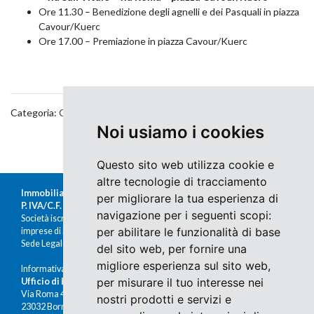
Ore 11.30 – Benedizione degli agnelli e dei Pasquali in piazza
Cavour/Kuerc
Ore 17.00 – Premiazione in piazza Cavour/Kuerc
Categoria:
Cultura & Tradizione
,
Eventi
Noi usiamo i cookies
Questo sito web utilizza cookie e
altre tecnologie di tracciamento
Immobiliare Moretti s.r.l.
per migliorare la tua esperienza di
P. IVA/C.F. 00676380140
navigazione per i seguenti scopi:
Società iscritta al Registro delle
per abilitare le funzionalità di base
imprese di Sondrio al n.47430
Sede Legale: Via Nazario Sauro 1, Sondrio
del sito web
,
per fornire una
migliore esperienza sul sito web
,
Informativa Cookies e Privacy
per misurare il tuo interesse nei
Ufficio di Bormio
Via Roma 48
nostri prodotti e servizi e
23032 Bormio (SO)