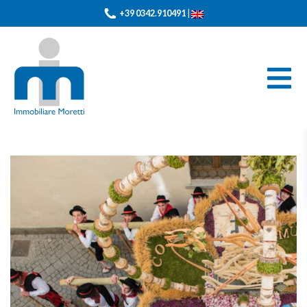
+39 0342.910491
|