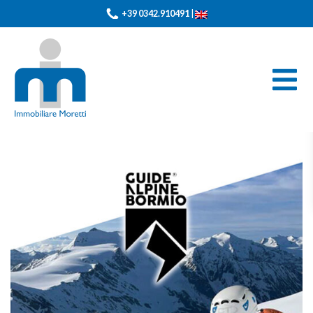
+39 0342.910491
|