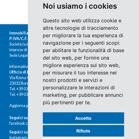
Noi usiamo i cookies
Questo sito web utilizza cookie e
altre tecnologie di tracciamento
Immobiliare Moretti s.r.l.
per migliorare la tua esperienza di
P. IVA/C.F. 00676380140
navigazione per i seguenti scopi:
Società iscritta al Registro delle
per abilitare le funzionalità di base
imprese di Sondrio al n.47430
Sede Legale: Via Nazario Sauro 1, Sondrio
del sito web
,
per fornire una
migliore esperienza sul sito web
,
Informativa Cookies e Privacy
per misurare il tuo interesse nei
Ufficio di Bormio
Via Roma 48
nostri prodotti e servizi e
23032 Bormio (SO)
personalizzare le interazioni di
Tel. +39 0342 910491
marketing
,
per pubblicare annunci
Tel. +39 0342 902672
più pertinenti per te
.
Aggiorna preferenze cookies
Seguici su Facebook
Accetto
facebook.com/immobiliaremoretti
Rifiuto
Seguici su Instagram
instagram.com/immobiliaremoretti