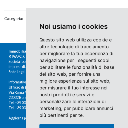
Categoria:
Noi usiamo i cookies
Questo sito web utilizza cookie e
altre tecnologie di tracciamento
Immobiliare Moretti s.r.l.
per migliorare la tua esperienza di
P. IVA/C.F. 00676380140
navigazione per i seguenti scopi:
Società iscritta al Registro delle
per abilitare le funzionalità di base
imprese di Sondrio al n.47430
Sede Legale: Via Nazario Sauro 1, Sondrio
del sito web
,
per fornire una
migliore esperienza sul sito web
,
Informativa Cookies e Privacy
per misurare il tuo interesse nei
Ufficio di Bormio
Via Roma 48
nostri prodotti e servizi e
23032 Bormio (SO)
personalizzare le interazioni di
Tel. +39 0342 910491
marketing
,
per pubblicare annunci
Tel. +39 0342 902672
più pertinenti per te
.
Aggiorna preferenze cookies