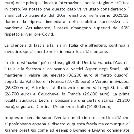
euro) nelle principali località internazionali per la stagione sciistica
in corso. Va notato che questo dato va valutato considerando il
significativo aumento del 20% registrato nell’inverno 2021/22,
durante la ripresa immediata della mobilità successiva alla
pandemia. Attualmente, i prezzi rimangono superiori del 40%
rispetto ai livelli pre-Covid.
La clientela di fascia alta, sia in Italia che all’estero, continua a
investire, specialmente nelle rinomate località montane.
Tra le destinazioni più costose, gli Stati Uniti, la Francia, l’Austria,
l’Italia e la Svizzera si collocano ai vertici. Aspen negli Stati Uniti
mantiene il valore più elevato (36.200 euro al metro quadro),
seguita da Val d’Isere in Francia (27.700 euro) e Verbier in Svizzera
(26.800 euro). Altre località di rilievo includono Vail negli Stati Uniti
(26.700 euro) e Courchevel in Francia (26.600 euro). La prima
località austriaca, Lech, si posiziona a una certa distanza (21.200
euro), seguita da Cortina d’Ampezzo in Italia (14.800 euro).
In questo scenario sono diventate molto interessanti località che
si posizionano appena al disotto di questa fascia ma comunque di
grande prestigio come ad esempio Bormio e Livigno considerate