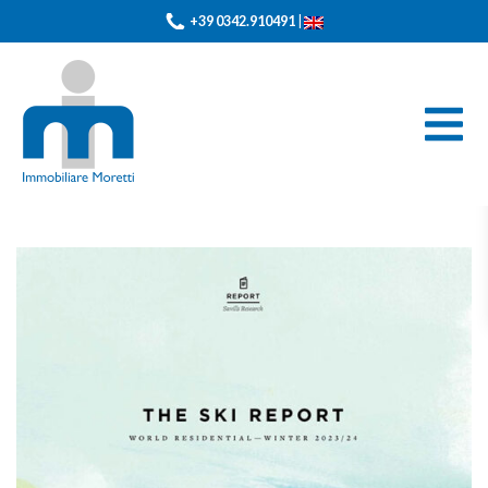
+39 0342.910491
|