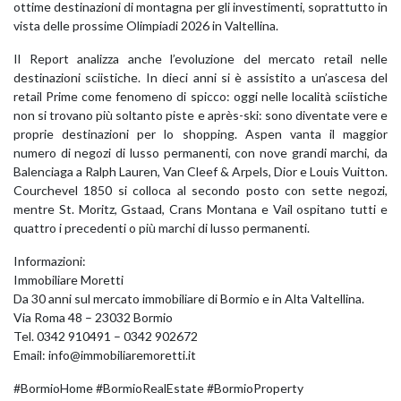
ottime destinazioni di montagna per gli investimenti, soprattutto in
vista delle prossime Olimpiadi 2026 in Valtellina.
Il Report analizza anche l’evoluzione del mercato retail nelle
destinazioni sciistiche. In dieci anni si è assistito a un’ascesa del
retail Prime come fenomeno di spicco: oggi nelle località sciistiche
non si trovano più soltanto piste e après-ski: sono diventate vere e
proprie destinazioni per lo shopping. Aspen vanta il maggior
numero di negozi di lusso permanenti, con nove grandi marchi, da
Balenciaga a Ralph Lauren, Van Cleef & Arpels, Dior e Louis Vuitton.
Courchevel 1850 si colloca al secondo posto con sette negozi,
mentre St. Moritz, Gstaad, Crans Montana e Vail ospitano tutti e
quattro i precedenti o più marchi di lusso permanenti.
Informazioni:
Immobiliare Moretti
Da 30 anni sul mercato immobiliare di Bormio e in Alta Valtellina.
Via Roma 48 – 23032 Bormio
Tel. 0342 910491 – 0342 902672
Email: info@immobiliaremoretti.it
#BormioHome #BormioRealEstate #BormioProperty