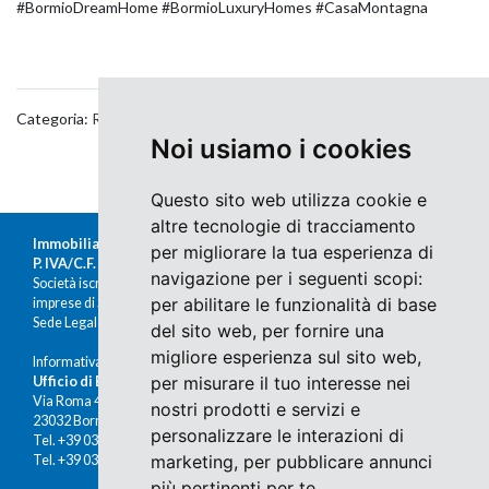
#BormioDreamHome #BormioLuxuryHomes #CasaMontagna
Categoria:
Real Estate
Noi usiamo i cookies
Questo sito web utilizza cookie e
altre tecnologie di tracciamento
Immobiliare Moretti s.r.l.
per migliorare la tua esperienza di
P. IVA/C.F. 00676380140
navigazione per i seguenti scopi:
Società iscritta al Registro delle
per abilitare le funzionalità di base
imprese di Sondrio al n.47430
Sede Legale: Via Nazario Sauro 1, Sondrio
del sito web
,
per fornire una
migliore esperienza sul sito web
,
Informativa Cookies e Privacy
per misurare il tuo interesse nei
Ufficio di Bormio
Via Roma 48
nostri prodotti e servizi e
23032 Bormio (SO)
personalizzare le interazioni di
Tel. +39 0342 910491
marketing
,
per pubblicare annunci
Tel. +39 0342 902672
più pertinenti per te
.