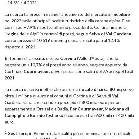
+14,5% sul 2021.
La ricerca ha preso in esame l’andamento del mercato immobiliare
nel 2022 nelle principali località turistiche della catena alpina. E se
con il suo +7,9% rispetto all’anno precedente, Cortina rimane la
“regina delle Alpi” in termini di prezzi, segue
Selva di Val Gardena
con un prezzo di 10.619 euro/mq e una crescita pari al 12,4%
rispetto al 2021.
In termini di crescita, è terza
Cervina
(Valle d’Aosta), che fa
segnare un +10,7% dei prezzi anno su anno, seguita appunto da
Cortina e
Courmayeur
, dove i prezzi sono saliti del 7,9% rispetto al
2021.
La ricerca osserva inoltre che per un
trilocale di circa 80 mq
serve
oltre 1 milione di euro nei comuni di Cortina e di Selva di Val
Gardena. Cifra che scende a poco più di 800 mila euro per un
appartamento a Ortisei o a Badia. Per
Courmayeur, Madonna di
Campiglio e Bormio
l’esborso è compreso tra i 600 mila e i 400 mila
euro.
È
Sestriere
, in Piemonte, la località più economica: per un trilocale