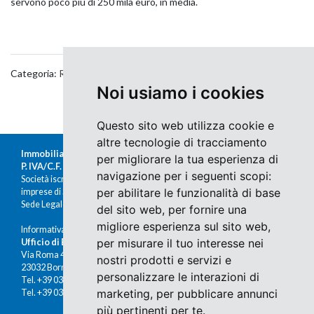
servono poco più di 250 mila euro, in media.
Categoria:
Real Estate
Noi usiamo i cookies
Questo sito web utilizza cookie e
altre tecnologie di tracciamento
Immobiliare Moretti s.r.l.
per migliorare la tua esperienza di
P. IVA/C.F. 00676380140
navigazione per i seguenti scopi:
Società iscritta al Registro delle
per abilitare le funzionalità di base
imprese di Sondrio al n.47430
Sede Legale: Via Nazario Sauro 1, Sondrio
del sito web
,
per fornire una
migliore esperienza sul sito web
,
Informativa Cookies e Privacy
per misurare il tuo interesse nei
Ufficio di Bormio
Via Roma 48
nostri prodotti e servizi e
23032 Bormio (SO)
personalizzare le interazioni di
Tel. +39 0342 910491
marketing
,
per pubblicare annunci
Tel. +39 0342 902672
più pertinenti per te
.