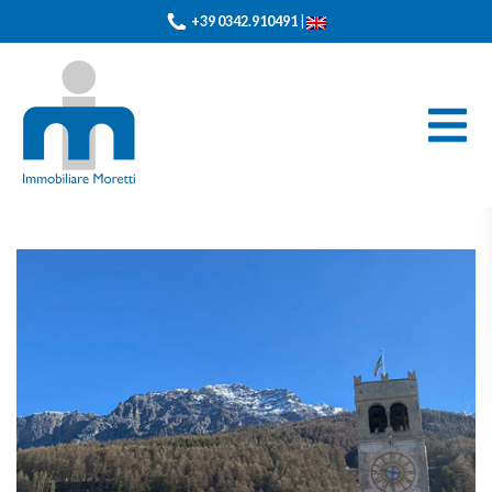
+39 0342.910491
|