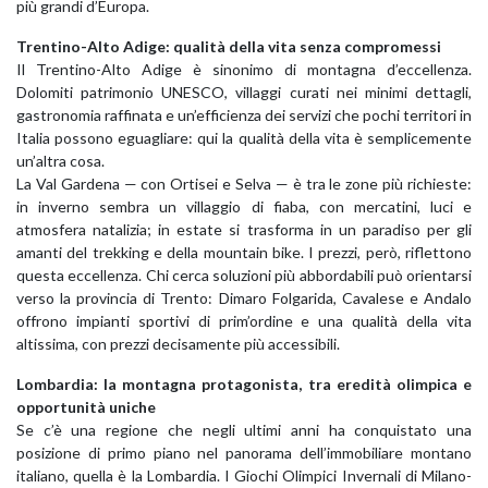
più grandi d’Europa.
Trentino-Alto Adige: qualità della vita senza compromessi
Il Trentino-Alto Adige è sinonimo di montagna d’eccellenza.
Dolomiti patrimonio UNESCO, villaggi curati nei minimi dettagli,
gastronomia raffinata e un’efficienza dei servizi che pochi territori in
Italia possono eguagliare: qui la qualità della vita è semplicemente
un’altra cosa.
La Val Gardena — con Ortisei e Selva — è tra le zone più richieste:
in inverno sembra un villaggio di fiaba, con mercatini, luci e
atmosfera natalizia; in estate si trasforma in un paradiso per gli
amanti del trekking e della mountain bike. I prezzi, però, riflettono
questa eccellenza. Chi cerca soluzioni più abbordabili può orientarsi
verso la provincia di Trento: Dimaro Folgarida, Cavalese e Andalo
offrono impianti sportivi di prim’ordine e una qualità della vita
altissima, con prezzi decisamente più accessibili.
Lombardia: la montagna protagonista, tra eredità olimpica e
opportunità uniche
Se c’è una regione che negli ultimi anni ha conquistato una
posizione di primo piano nel panorama dell’immobiliare montano
italiano, quella è la Lombardia. I Giochi Olimpici Invernali di Milano-