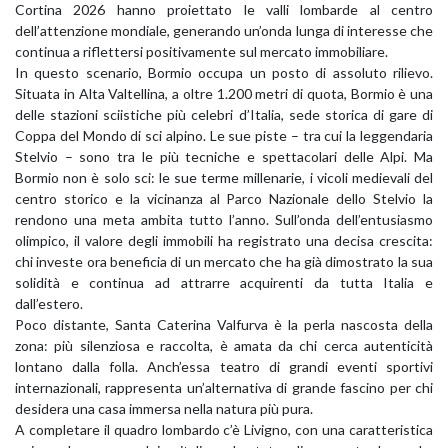
Cortina 2026 hanno proiettato le valli lombarde al centro
dell’attenzione mondiale, generando un’onda lunga di interesse che
continua a riflettersi positivamente sul mercato immobiliare.
In questo scenario, Bormio occupa un posto di assoluto rilievo.
Situata in Alta Valtellina, a oltre 1.200 metri di quota, Bormio è una
delle stazioni sciistiche più celebri d’Italia, sede storica di gare di
Coppa del Mondo di sci alpino. Le sue piste – tra cui la leggendaria
Stelvio – sono tra le più tecniche e spettacolari delle Alpi. Ma
Bormio non è solo sci: le sue terme millenarie, i vicoli medievali del
centro storico e la vicinanza al Parco Nazionale dello Stelvio la
rendono una meta ambita tutto l’anno. Sull’onda dell’entusiasmo
olimpico, il valore degli immobili ha registrato una decisa crescita:
chi investe ora beneficia di un mercato che ha già dimostrato la sua
solidità e continua ad attrarre acquirenti da tutta Italia e
dall’estero.
Poco distante, Santa Caterina Valfurva è la perla nascosta della
zona: più silenziosa e raccolta, è amata da chi cerca autenticità
lontano dalla folla. Anch’essa teatro di grandi eventi sportivi
internazionali, rappresenta un’alternativa di grande fascino per chi
desidera una casa immersa nella natura più pura.
A completare il quadro lombardo c’è Livigno, con una caratteristica