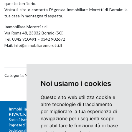
questo territorio.
Visita il sito o contatta l’Agenzia Immobiliare Moretti di Bormio: la
tua casa in montagna ti aspetta.
Immobiliare Moretti s.r.l.
Via Roma 48, 23032 Bormio (SO)
Tel. 0342 910491 – 0342 902672
Mail:
info@immobiliaremoretti.it
Categoria:
News
,
Real Estate
Noi usiamo i cookies
Questo sito web utilizza cookie e
altre tecnologie di tracciamento
Immobiliare Moretti s.r.l.
per migliorare la tua esperienza di
P. IVA/C.F. 00676380140
navigazione per i seguenti scopi:
Società iscritta al Registro delle
per abilitare le funzionalità di base
imprese di Sondrio al n.47430
Sede Legale: Via Nazario Sauro 1, Sondrio