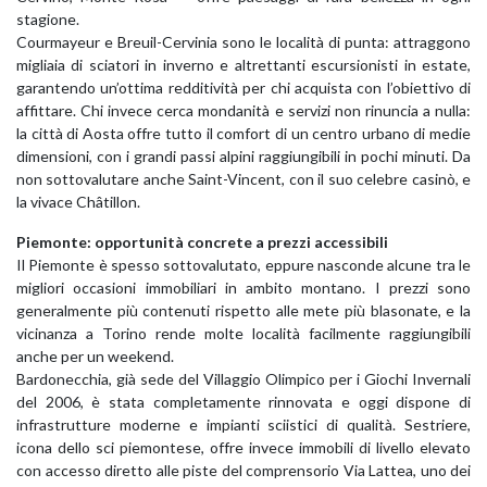
stagione.
Courmayeur e Breuil-Cervinia sono le località di punta: attraggono
migliaia di sciatori in inverno e altrettanti escursionisti in estate,
garantendo un’ottima redditività per chi acquista con l’obiettivo di
affittare. Chi invece cerca mondanità e servizi non rinuncia a nulla:
la città di Aosta offre tutto il comfort di un centro urbano di medie
dimensioni, con i grandi passi alpini raggiungibili in pochi minuti. Da
non sottovalutare anche Saint-Vincent, con il suo celebre casinò, e
la vivace Châtillon.
Piemonte: opportunità concrete a prezzi accessibili
Il Piemonte è spesso sottovalutato, eppure nasconde alcune tra le
migliori occasioni immobiliari in ambito montano. I prezzi sono
generalmente più contenuti rispetto alle mete più blasonate, e la
vicinanza a Torino rende molte località facilmente raggiungibili
anche per un weekend.
Bardonecchia, già sede del Villaggio Olimpico per i Giochi Invernali
del 2006, è stata completamente rinnovata e oggi dispone di
infrastrutture moderne e impianti sciistici di qualità. Sestriere,
icona dello sci piemontese, offre invece immobili di livello elevato
con accesso diretto alle piste del comprensorio Via Lattea, uno dei