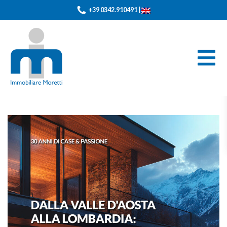
+39 0342.910491
|