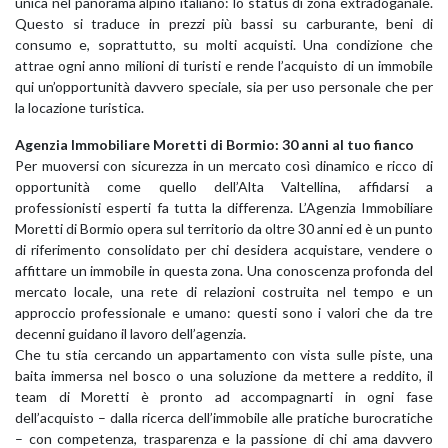
unica nel panorama alpino italiano: lo status di zona extradoganale.
Questo si traduce in prezzi più bassi su carburante, beni di
consumo e, soprattutto, su molti acquisti. Una condizione che
attrae ogni anno milioni di turisti e rende l’acquisto di un immobile
qui un’opportunità davvero speciale, sia per uso personale che per
la locazione turistica.
Agenzia Immobiliare Moretti di Bormio: 30 anni al tuo fianco
Per muoversi con sicurezza in un mercato così dinamico e ricco di
opportunità come quello dell’Alta Valtellina, affidarsi a
professionisti esperti fa tutta la differenza. L’Agenzia Immobiliare
Moretti di Bormio opera sul territorio da oltre 30 anni ed è un punto
di riferimento consolidato per chi desidera acquistare, vendere o
affittare un immobile in questa zona. Una conoscenza profonda del
mercato locale, una rete di relazioni costruita nel tempo e un
approccio professionale e umano: questi sono i valori che da tre
decenni guidano il lavoro dell’agenzia.
Che tu stia cercando un appartamento con vista sulle piste, una
baita immersa nel bosco o una soluzione da mettere a reddito, il
team di Moretti è pronto ad accompagnarti in ogni fase
dell’acquisto – dalla ricerca dell’immobile alle pratiche burocratiche
– con competenza, trasparenza e la passione di chi ama davvero