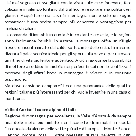
Hai mai sognato di svegliarti con la vista sulle cime innevate, fare
colazione in silenzio lontano dal traffico, e respirare aria pulita ogni
giorno? Acquistare una casa in montagna non è solo un sogno
romantico: è una scelta sempre più concreta e vantaggiosa per
migliaia di italiani.
La domanda di immobili in quota è in costante crescita, e le ragioni
sono facilmente intuibili. In estate, la montagna offre un rifugio
fresco e incontaminato dal caldo soffocante delle città. In inverno,
diventa il palcoscenico ideale per gli sport sulla neve e per ritrovare
un ritmo di vita più lento e autentico. A ciò si aggiunge la possibilità
di mettere a reddito l’immobile nei periodi in cui non lo si utilizza: il
mercato degli affitti brevi in montagna è vivace e in continua
espansione.
Ma dove conviene comprare? Ecco una panoramica delle quattro
regioni italiane più interessanti per chi vuole investire in una casa di
montagna.
Valle d’Aosta: il cuore alpino d’Italia
Regione di montagna per eccellenza, la Valle d’Aosta è da sempre
una delle mete più ambite per l’acquisto di immobili in quota.
Circondata da alcune delle vette più alte d’Europa — Monte Bianco,
Cervino, Monte Rosa — offre paesaggi di rara bellezza in ogni