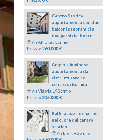
Centro Storico,
appartamento con due
balconi panoramici a
due passi dal Kuerc
Via Al Forte 5 Bormio
Prezzo:
260.000
€
Ampio e luminoso
appartamento da
ristrutturare nel
centro di Bormio
Via Vittoria, 19 Bormio
Prezzo:
315.000
€
Raffinatezza e charme
nel cuore del centro
storico
Via Bruni, 4 Bormio
Prezzo:
570.000
€