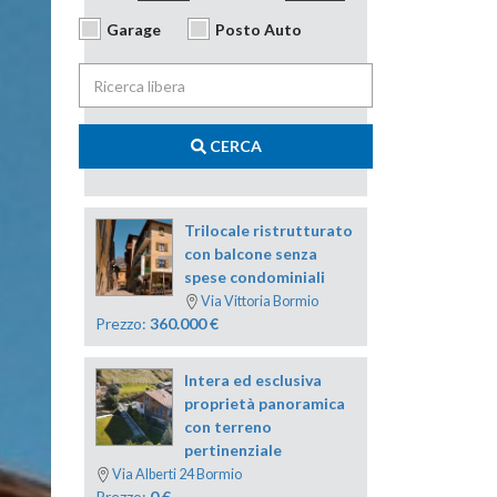
Garage
Posto Auto
CERCA
Trilocale ristrutturato
con balcone senza
spese condominiali
Via Vittoria Bormio
Prezzo:
360.000
€
Intera ed esclusiva
proprietà panoramica
con terreno
pertinenziale
Via Alberti 24 Bormio
Prezzo:
0
€