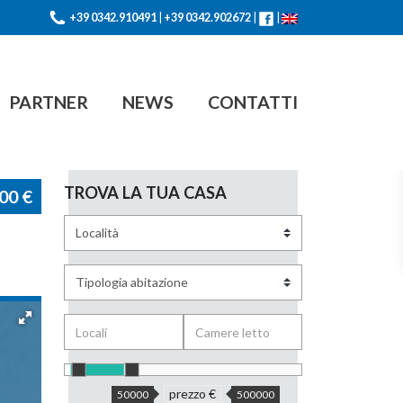
+39 0342.910491
|
+39 0342.902672
|
|
PARTNER
NEWS
CONTATTI
TROVA LA TUA CASA
000
€
prezzo €
50000
500000