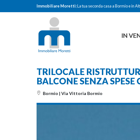
Immobiliare Moretti:
La tua seconda casa a Bormio e in Alt
IN VE
TRILOCALE RISTRUTTU
BALCONE SENZA SPESE
Bormio | Via Vittoria Bormio