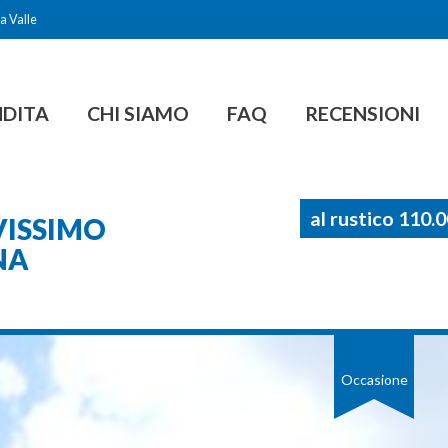
a Valle
NDITA
CHI SIAMO
FAQ
RECENSIONI
al rustico 110.
VISSIMO
NA
Occasione