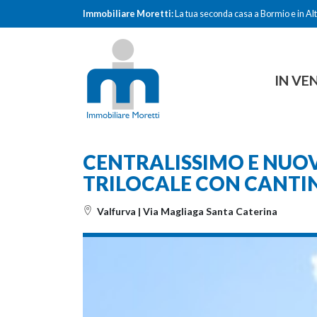
Immobiliare Moretti:
La tua seconda casa a Bormio e in Alt
IN VE
CENTRALISSIMO E NUO
TRILOCALE CON CANTI
Valfurva | Via Magliaga Santa Caterina