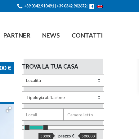
+39 0342.910491
|
+39 0342.902672
|
|
PARTNER
NEWS
CONTATTI
TROVA LA TUA CASA
000
€
prezzo €
50000
500000