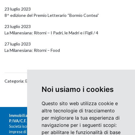
23 luglio 2023
8^ edizione del Premio Letterario “Bormio Contea”
23 luglio 2023
La Milanesiana: Ritorni – I Padri, le Madri e i Figli / 4
27 luglio 2023
La Milanesiana: Ritorni – Food
Categoria:
Eventi
Noi usiamo i cookies
Questo sito web utilizza cookie e
altre tecnologie di tracciamento
Immobiliare Moretti s.r.l.
per migliorare la tua esperienza di
P. IVA/C.F. 00676380140
navigazione per i seguenti scopi:
Società iscritta al Registro delle
per abilitare le funzionalità di base
imprese di Sondrio al n.47430