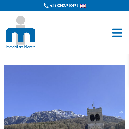
+39 0342.910491
|