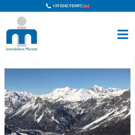
+39 0342.910491
|