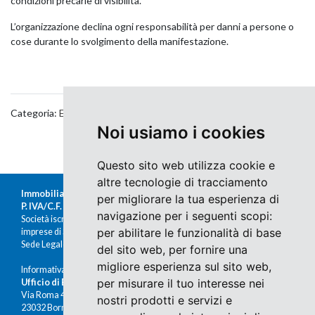
condizioni precarie di visibilità.
L’organizzazione declina ogni responsabilità per danni a persone o
cose durante lo svolgimento della manifestazione.
Categoria:
Eventi
Noi usiamo i cookies
Questo sito web utilizza cookie e
altre tecnologie di tracciamento
Immobiliare Moretti s.r.l.
per migliorare la tua esperienza di
P. IVA/C.F. 00676380140
navigazione per i seguenti scopi:
Società iscritta al Registro delle
per abilitare le funzionalità di base
imprese di Sondrio al n.47430
Sede Legale: Via Nazario Sauro 1, Sondrio
del sito web
,
per fornire una
migliore esperienza sul sito web
,
Informativa Cookies e Privacy
per misurare il tuo interesse nei
Ufficio di Bormio
Via Roma 48
nostri prodotti e servizi e
23032 Bormio (SO)