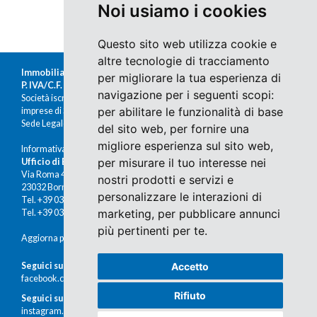
Noi usiamo i cookies
Questo sito web utilizza cookie e
altre tecnologie di tracciamento
Immobiliare Moretti s.r.l.
per migliorare la tua esperienza di
P. IVA/C.F. 00676380140
navigazione per i seguenti scopi:
Società iscritta al Registro delle
per abilitare le funzionalità di base
imprese di Sondrio al n.47430
Sede Legale: Via Nazario Sauro 1, Sondrio
del sito web
,
per fornire una
migliore esperienza sul sito web
,
Informativa Cookies e Privacy
per misurare il tuo interesse nei
Ufficio di Bormio
Via Roma 48
nostri prodotti e servizi e
23032 Bormio (SO)
personalizzare le interazioni di
Tel. +39 0342 910491
marketing
,
per pubblicare annunci
Tel. +39 0342 902672
più pertinenti per te
.
Aggiorna preferenze cookies
Seguici su Facebook
Accetto
facebook.com/immobiliaremoretti
Rifiuto
Seguici su Instagram
instagram.com/immobiliaremoretti